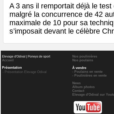
A 3 ans il remportait déjà le tes
malgré la concurrence de 42 autre
maximale de 10 pour sa technique
s’imposait devant le célèbre Chr
Nos poulinières
Elevage d'Odival | Poneys de sport
Accueil
Nos poulains
Présentation
À vendre
- Poulains en vente
- Présentation Elevage Odival
- Pouliniéres en vente
News
Album photos
Contact
Elevage d'Odival sur Yout