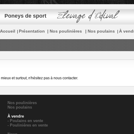
Poneys de sport
Accueil
Présentation |
Nos poulinières
| Nos poulains
À vend
|
|
M D'ODIVAL
mieux et surtout, n'hésitez pas à nous contacter.
Nos poulinières
Nos poulains
À vendre
- Poulains en vente
- Pouliniéres en vente