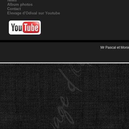
News
Album photos
Contact
Elevage d'Odival sur Youtube
Mr Pascal et Mon