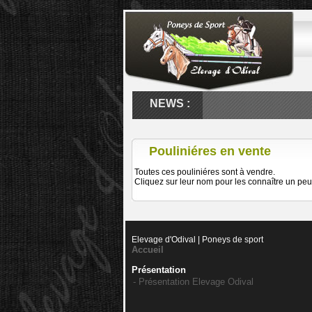
NEWS :
PAILLETTES D'ETADA
Pouliniéres en vente
Toutes ces pouliniéres sont à vendre.
Cliquez sur leur nom pour les connaître un peu 
Elevage d'Odival | Poneys de sport
Accueil
Présentation
- Présentation Elevage Odival